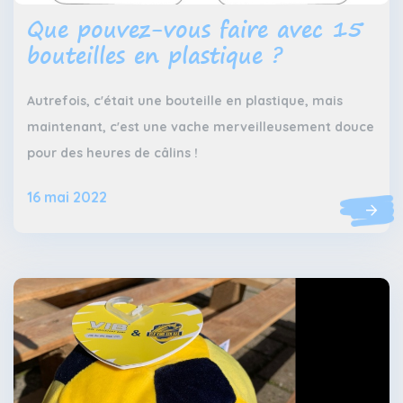
Que pouvez-vous faire avec 15
bouteilles en plastique ?
Autrefois, c'était une bouteille en plastique, mais
maintenant, c'est une vache merveilleusement douce
pour des heures de câlins !
16 mai 2022