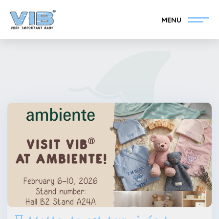
MENU
Devenir un revendeur
Inlog Retail
VIB®
Collection
Sur le VIB®
nouvelles
Trouvez votre
revendeur VIB®