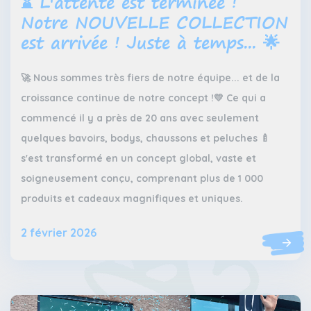
⌛️ L'attente est terminée !
Contact
Devenir un revendeur
VIB®
Notre NOUVELLE COLLECTION
est arrivée ! Juste à temps... 🌟
Travailler Ã VIB®
🚀 Nous sommes très fiers de notre équipe... et de la
croissance continue de notre concept !💛 Ce qui a
commencé il y a près de 20 ans avec seulement
quelques bavoirs, bodys, chaussons et peluches 🍼
s'est transformé en un concept global, vaste et
soigneusement conçu, comprenant plus de 1 000
produits et cadeaux magnifiques et uniques.
2 février 2026