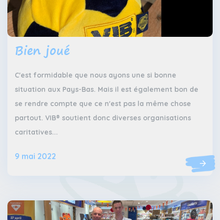
Bien joué
C'est formidable que nous ayons une si bonne
situation aux Pays-Bas. Mais il est également bon de
se rendre compte que ce n'est pas la même chose
partout. VIB® soutient donc diverses organisations
caritatives...
9 mai 2022