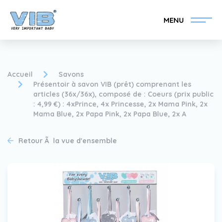
MENU
Accueil
Savons
Présentoir à savon VIB (prêt) comprenant les
articles (36x/36x), composé de : Coeurs (prix public
: 4,99 €) : 4xPrince, 4x Princesse, 2x Mama Pink, 2x
Devenir un revendeur
Inlog Retail
Mama Blue, 2x Papa Pink, 2x Papa Blue, 2x A
VIB®
Retour Ã la vue d'ensemble
Collection
Sur le VIB®
nouvelles
Trouvez votre
revendeur VIB®