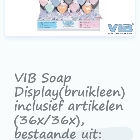
Contact
Devenir un revendeur
VIB®
Travailler Ã VIB®
VIB Soap
Display(bruikleen)
inclusief artikelen
(36x/36x),
bestaande uit: