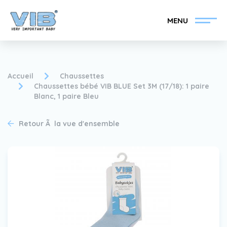
MENU
Accueil
Chaussettes
Chaussettes bébé VIB BLUE Set 3M (17/18): 1 paire
Blanc, 1 paire Bleu
Devenir un revendeur
Inlog Retail
VIB®
Retour Ã la vue d'ensemble
Collection
Sur le VIB®
nouvelles
Trouvez votre
revendeur VIB®