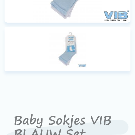
Contact
Devenir un revendeur
VIB®
Travailler Ã VIB®
Baby Sokjes VIB
BLAUW Set