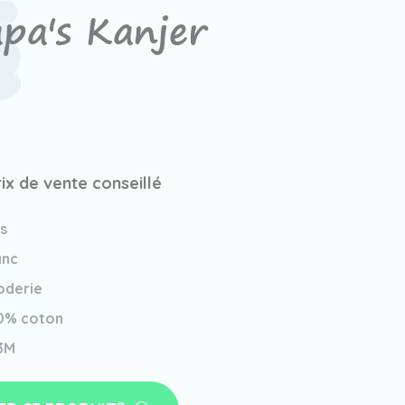
pa's Kanjer
rix de vente conseillé
is
anc
oderie
0% coton
3M