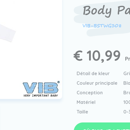
Body Pa
VIB-BSTWG308
€ 10,99
P
Détail de kleur
Gr
Couleur principale
Bl
Conception
Br
Matériel
10
Taille
0-