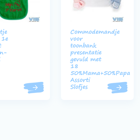
tje
Commodemandje
 1e
voor
t
toonbank
en-
presentatie
d
gevuld met
18
50%Mama+50%Papa
Assorti
Slofjes