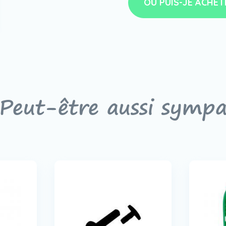
OÙ PUIS-JE ACHET
Peut-être aussi symp