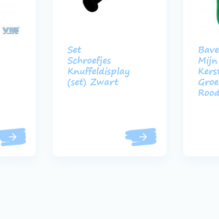
Set
Bave
Schroefjes
Mijn
Knuffeldisplay
Kers
(set) Zwart
Gro
Roo