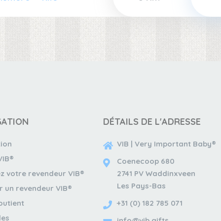
GATION
DÉTAILS DE L'ADRESSE
tion
VIB | Very Important Baby®
VIB®
Coenecoop 680
z votre revendeur VIB®
2741 PV Waddinxveen
Les Pays-Bas
r un revendeur VIB®
outient
+31 (0) 182 785 071
les
info@vib.gifts