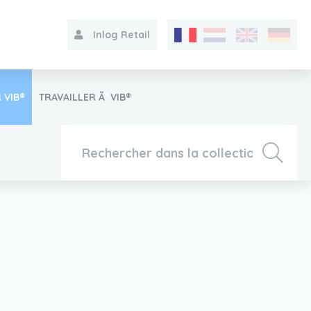
Inlog Retail
 VIB®
TRAVAILLER Ã VIB®
Collection
Sur le VIB®
Contact