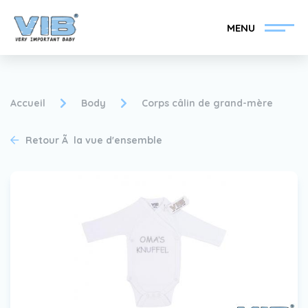
MENU
Accueil
Body
Corps câlin de grand-mère
Retour Ã la vue d'ensemble
Devenir un revendeur
Inlog Retail
VIB®
Collection
Sur le VIB®
nouvelles
Trouvez votre
revendeur VIB®