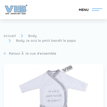
MENU
Accueil
Body
Body Je suis le petit bandit le papa
Devenir un revendeur
Inlog Retail
Retour Ã la vue d'ensemble
VIB®
Collection
Sur le VIB®
nouvelles
Trouvez votre
revendeur VIB®