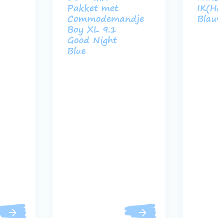
Pakket met
IK(H
Commodemandje
Bla
Boy XL 9.1
Good Night
Blue