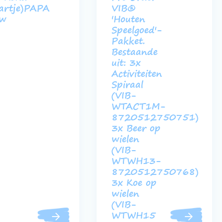
artje)PAPA
VIB®
uw
'Houten
Speelgoed'-
Pakket.
Bestaande
uit: 3x
Activiteiten
Spiraal
(VIB-
WTACT1M-
8720512750751)
3x Beer op
wielen
(VIB-
WTWH13-
8720512750768)
3x Koe op
wielen
(VIB-
WTWH15