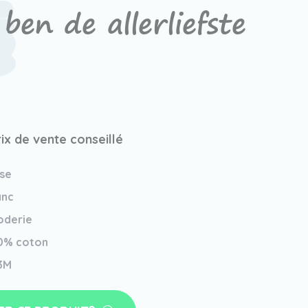
ben de allerliefste
rix de vente conseillé
se
anc
oderie
0% coton
3M