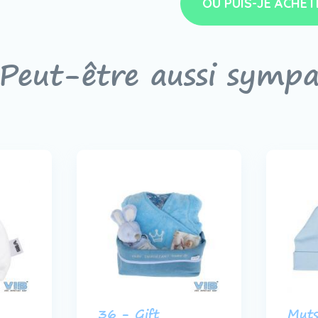
OÙ PUIS-JE ACHET
Peut-être aussi symp
36 - Gift
Mut