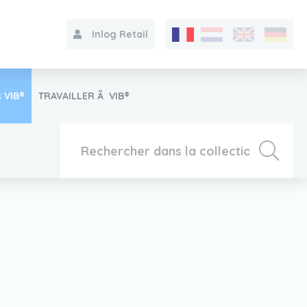
Inlog Retail
 VIB®
TRAVAILLER Ã VIB®
Collection
Sur le VIB®
Contact