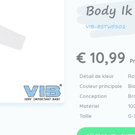
Body Ik 
VIB-BSTWF302
€ 10,99
P
Détail de kleur
Ro
Couleur principale
Bl
Conception
Br
Matériel
10
Taille
0-