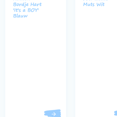
Bordje Hart
Muts Wit
'It's a BOY'
Blauw