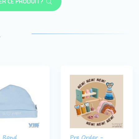
ER CE PRODUIT?
a
s Rond
Pre Order -