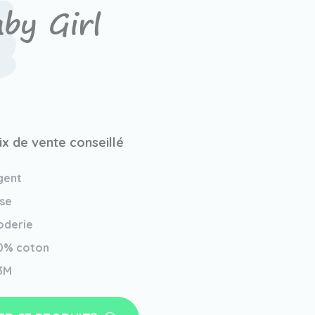
by Girl
ix de vente conseillé
gent
se
oderie
0% coton
3M