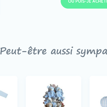
OÙ PUIS-JE ACHET
Peut-être aussi symp