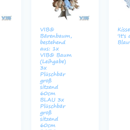
VIB®
Kiss
Bärenbaum,
'It's
bestehend
Bla
aus: 1x
VIB® Baum
(Leihgabe)
3x
Plüschbär
groß
sitzend
60cm
BLAU 3x
Plüschbär
groß
sitzend
60cm