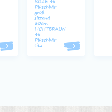
ROZE 4x
Plüschbär
groß
sitzend
60cm
LICHTBRAUN
4x
Plüschbär
sitz