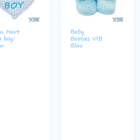
en Hart
Baby
 a boy'
Booties VIB
uw
Blau