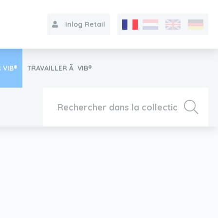
Inlog Retail
 VIB®
TRAVAILLER Ã VIB®
Collection
Sur le VIB®
Contact