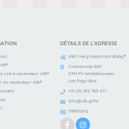
GATION
DÉTAILS DE L'ADRESSE
tion
VIB | Very Important Baby®
VIB®
Coenecoop 680
z votre revendeur VIB®
2741 PV Waddinxveen
Les Pays-Bas
r un revendeur VIB®
outient
+31 (0) 182 785 071
les
info@vib.gifts
ct
59850612