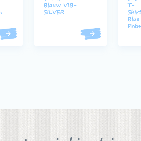
Blauw VIB-
T-
n
SILVER
Shir
Blue
Pré