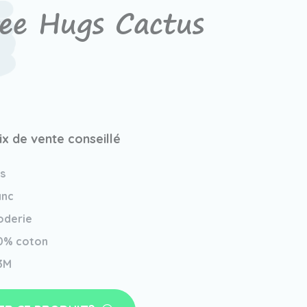
ee Hugs Cactus
ix de vente conseillé
is
anc
oderie
0% coton
3M