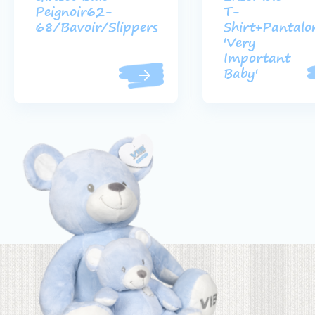
Peignoir62-
T-
68/Bavoir/Slippers
Shirt+Pantalo
'Very
Important
Baby'