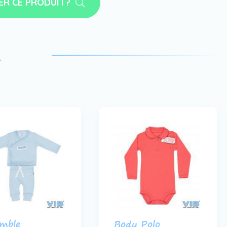
ER CE PRODUIT?
a
mble
Body Polo