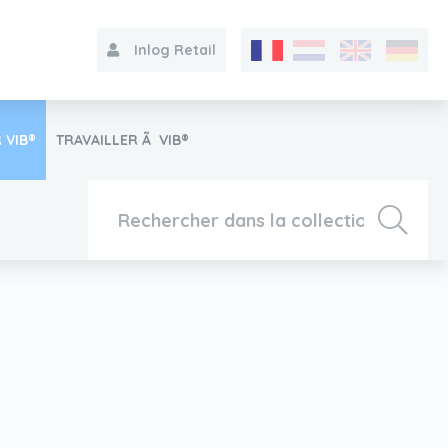
Inlog Retail
 VIB®
TRAVAILLER Ã VIB®
Collection
Sur le VIB®
Contact