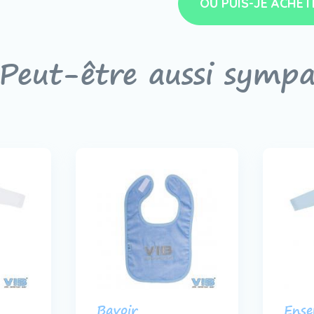
OÙ PUIS-JE ACHET
Peut-être aussi symp
Bavoir
Ense