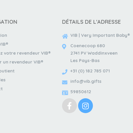
GATION
DÉTAILS DE L'ADRESSE
tion
VIB | Very Important Baby®
VIB®
Coenecoop 680
z votre revendeur VIB®
2741 PV Waddinxveen
Les Pays-Bas
r un revendeur VIB®
outient
+31 (0) 182 785 071
les
info@vib.gifts
ct
59850612