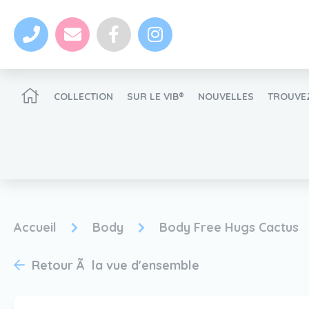
COLLECTION
SUR LE VIB®
NOUVELLES
TROUVEZ
Devenir un revendeur VIB®
Accueil
Body
Body Free Hugs Cactus
nouvelles
Retour Ã la vue d'ensemble
Devenir un revendeur VIB®