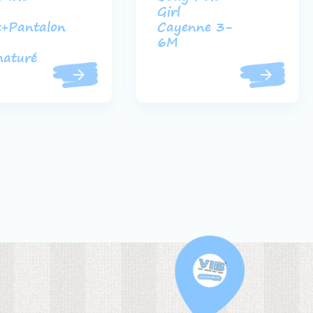
Girl
t+Pantalon
Cayenne 3-
6M
maturé