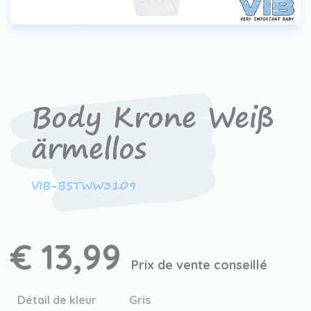
Contact
Devenir un revendeur
VIB®
Travailler Ã VIB®
Body Krone Weiß
ärmellos
VIB-BSTWW3109
€ 13,99
Prix de vente conseillé
Détail de kleur
Gris