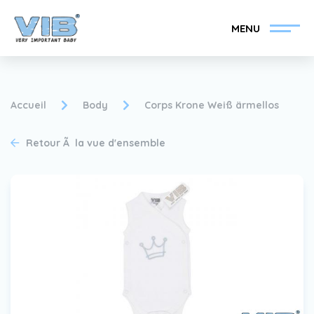
MENU
Accueil
Body
Corps Krone Weiß ärmellos
Retour Ã la vue d'ensemble
Devenir un revendeur
Inlog Retail
VIB®
Collection
Sur le VIB®
nouvelles
Trouvez votre
revendeur VIB®