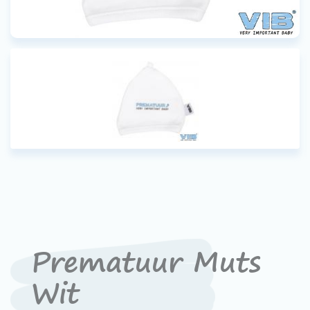
Contact
Devenir un revendeur
VIB®
Travailler Ã VIB®
Prematuur Muts
Wit