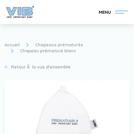
MENU
Accueil
Chapeaux prématurés
Chapeau prématuré blanc
Devenir un revendeur
Inlog Retail
Retour Ã la vue d'ensemble
VIB®
Collection
Sur le VIB®
nouvelles
Trouvez votre
revendeur VIB®