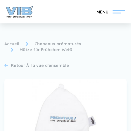
MENU
Accueil
Chapeaux prématurés
Mütze für Frühchen Weiß
Devenir un revendeur
Inlog Retail
Retour Ã la vue d'ensemble
VIB®
Collection
Sur le VIB®
nouvelles
Trouvez votre
revendeur VIB®