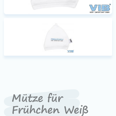
Contact
Devenir un revendeur
VIB®
Travailler Ã VIB®
Mütze für
Frühchen Weiß