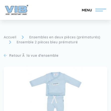
MENU
Accueil
Ensembles en deux pièces (prématurés)
Ensemble 2 pièces bleu prématuré
Devenir un revendeur
Inlog Retail
Retour Ã la vue d'ensemble
VIB®
Collection
Sur le VIB®
nouvelles
Trouvez votre
revendeur VIB®