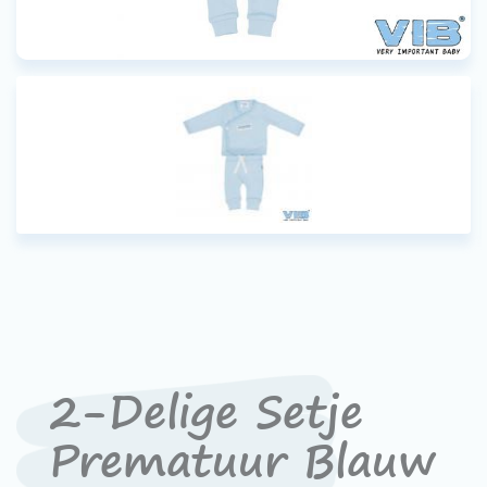
Contact
Devenir un revendeur
VIB®
Travailler Ã VIB®
2-Delige Setje
Prematuur Blauw