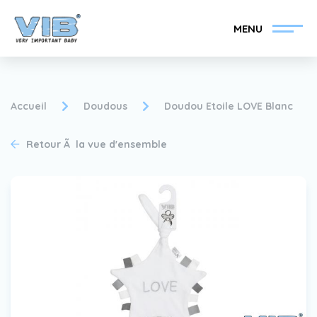
MENU
Accueil
Doudous
Doudou Etoile LOVE Blanc
Retour Ã la vue d'ensemble
Devenir un revendeur
Inlog Retail
VIB®
Collection
Sur le VIB®
nouvelles
Trouvez votre
revendeur VIB®