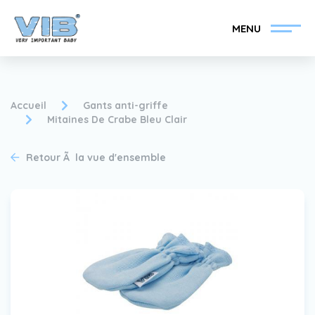
MENU
Accueil
Gants anti-griffe
Mitaines De Crabe Bleu Clair
Devenir un revendeur
Inlog Retail
Retour Ã la vue d'ensemble
VIB®
Collection
Sur le VIB®
nouvelles
Trouvez votre
revendeur VIB®