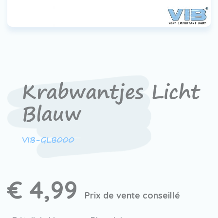
Contact
Devenir un revendeur
VIB®
Travailler Ã VIB®
Krabwantjes Licht
Blauw
VIB-GLB000
€ 4,99
Prix de vente conseillé