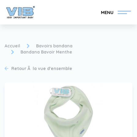
MENU
Accueil
Bavoirs bandana
Bandana Bavoir Menthe
Devenir un revendeur
Inlog Retail
Retour Ã la vue d'ensemble
VIB®
Collection
Sur le VIB®
nouvelles
Trouvez votre
revendeur VIB®