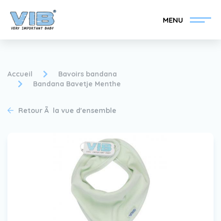
MENU
Accueil
Bavoirs bandana
Bandana Bavetje Menthe
Devenir un revendeur
Inlog Retail
Retour Ã la vue d'ensemble
VIB®
Collection
Sur le VIB®
nouvelles
Trouvez votre
revendeur VIB®