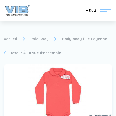
MENU
Accueil
Polo Body
Body body fille Cayenne
Retour Ã la vue d'ensemble
Devenir un revendeur
Inlog Retail
VIB®
Collection
Sur le VIB®
nouvelles
Trouvez votre
revendeur VIB®