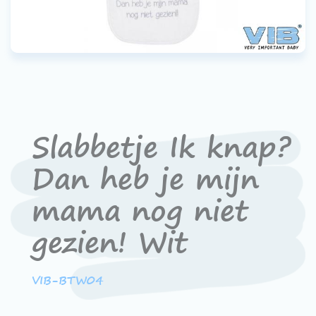
Contact
Devenir un revendeur
VIB®
Travailler Ã VIB®
Slabbetje Ik knap?
Dan heb je mijn
mama nog niet
gezien! Wit
VIB-BTW04