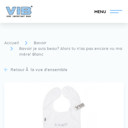
MENU
Accueil
Bavoir
Bavoir je suis beau? Alors tu n'as pas encore vu ma
mère! Blanc
Devenir un revendeur
Inlog Retail
VIB®
Retour Ã la vue d'ensemble
Collection
Sur le VIB®
nouvelles
Trouvez votre
revendeur VIB®