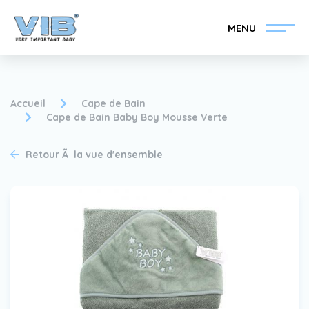
MENU
Accueil
Cape de Bain
Cape de Bain Baby Boy Mousse Verte
Devenir un revendeur
Inlog Retail
Retour Ã la vue d'ensemble
VIB®
Collection
Sur le VIB®
nouvelles
Trouvez votre
revendeur VIB®