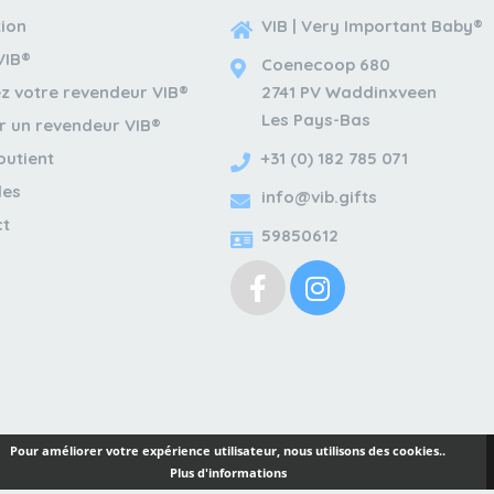
tion
VIB | Very Important Baby®
VIB®
Coenecoop 680
z votre revendeur VIB®
2741 PV Waddinxveen
Les Pays-Bas
r un revendeur VIB®
outient
+31 (0) 182 785 071
les
info@vib.gifts
ct
59850612
Pour améliorer votre expérience utilisateur, nous utilisons des cookies..
Plus d'informations