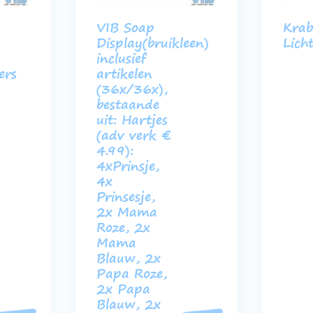
VIB Soap
Krab
Display(bruikleen)
Lich
inclusief
ers
artikelen
(36x/36x),
bestaande
uit: Hartjes
(adv verk €
4.99):
4xPrinsje,
4x
Prinsesje,
2x Mama
Roze, 2x
Mama
Blauw, 2x
Papa Roze,
2x Papa
Blauw, 2x