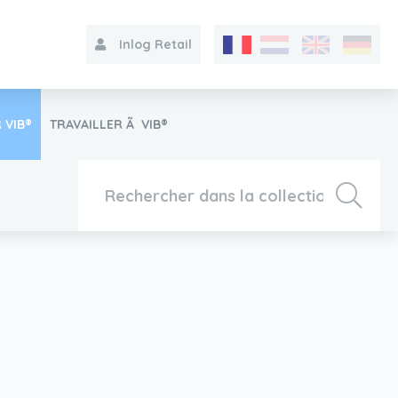
Inlog Retail
 VIB®
TRAVAILLER Ã VIB®
Collection
Sur le VIB®
Contact