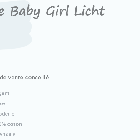
e Baby Girl Licht
 de vente conseillé
gent
se
oderie
0% coton
 taille