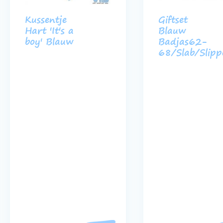
Kussentje
Giftset
Hart 'It's a
Blauw
boy' Blauw
Badjas62-
68/Slab/Slipp