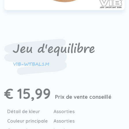
Contact
Devenir un revendeur
VIB®
Travailler Ã VIB®
Jeu d'equilibre
VIB-WTBAL1M
€ 15,99
Prix de vente conseillé
Détail de kleur
Assorties
Couleur principale
Assorties