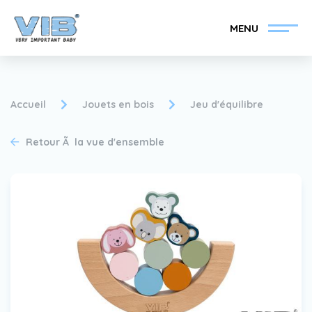
MENU
Accueil
Jouets en bois
Jeu d'équilibre
Retour Ã la vue d'ensemble
Devenir un revendeur
Inlog Retail
VIB®
Collection
Sur le VIB®
nouvelles
Trouvez votre
revendeur VIB®