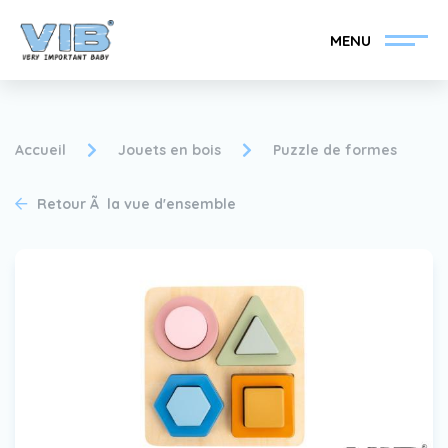
MENU
Accueil
Jouets en bois
Puzzle de formes
Retour Ã la vue d'ensemble
Devenir un revendeur
Inlog Retail
VIB®
Collection
Sur le VIB®
nouvelles
Trouvez votre
revendeur VIB®