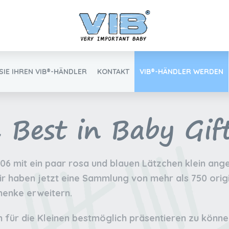
SIE IHREN VIB®-HÄNDLER
KONTAKT
VIB®-HÄNDLER WERDEN
 Best in Baby Gif
Inlog Einzelhandel
06 mit ein paar rosa und blauen Lätzchen klein ang
 haben jetzt eine Sammlung von mehr als 750 origi
Finden Sie Ihren VIB®-Händler
henke erweitern.
 für die Kleinen bestmöglich präsentieren zu könn