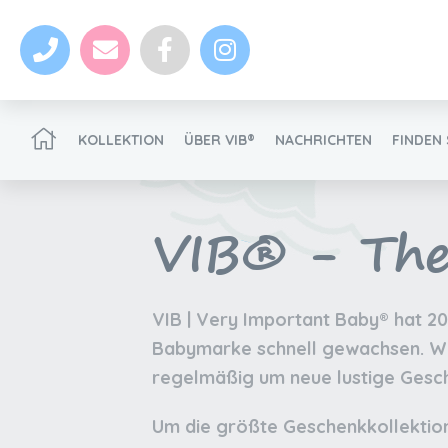
KOLLEKTION
ÜBER VIB®
NACHRICHTEN
FINDEN 
VIB® -
The
VIB®-Händler werden
VIB | Very Important Baby® hat 20
Babymarke schnell gewachsen. Wir
Nachrichten
regelmäßig um neue lustige Gesc
VIB®-Händler werden
Um die größte Geschenkkollektion