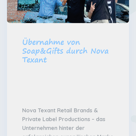
Übernahme von
Soap&Gifts durch Nova
Texant
Nova Texant Retail Brands &
Private Label Productions – das
Unternehmen hinter der