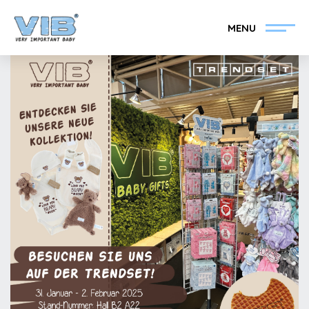
MENU
VIB®-Händler werden
Inlog Einzelhandel
Kollektion
Über VIB®
Nachrichten
Finden Sie Ihren VIB®-
Händler
Kontakt
VIB®-Händler werden