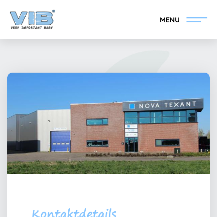
MENU
VIB®-Händler werden
Inlog Einzelhandel
Kollektion
Über VIB®
Nachrichten
Finden Sie Ihren VIB®-
Händler
Kontakt
VIB®-Händler werden
Kontaktdetails