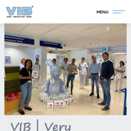
MENU
VIB®-Händler werden
Inlog Einzelhandel
Kollektion
Über VIB®
Nachrichten
Finden Sie Ihren VIB®-
Händler
VIB | Very
Kontakt
VIB®-Händler werden