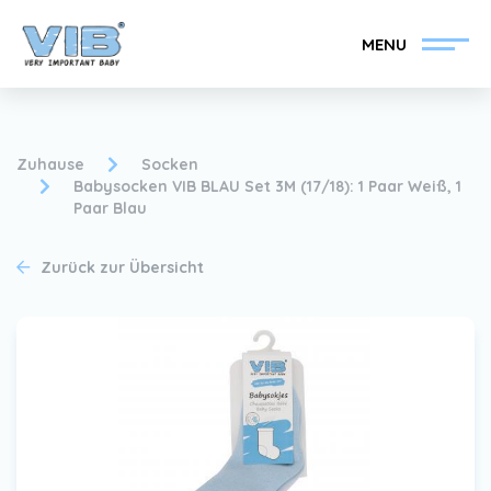
MENU
Zuhause
Socken
Babysocken VIB BLAU Set 3M (17/18): 1 Paar Weiß, 1
Paar Blau
VIB®-Händler werden
Inlog Einzelhandel
Zurück zur Übersicht
Kollektion
Über VIB®
Nachrichten
Finden Sie Ihren VIB®-
Händler
Kontakt
VIB®-Händler werden