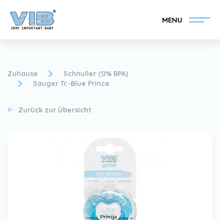
MENU
Zuhause
Schnuller (0% BPA)
Sauger Tr.-Blue Prince
VIB®-Händler werden
Inlog Einzelhandel
Zurück zur Übersicht
Kollektion
Über VIB®
Nachrichten
Finden Sie Ihren VIB®-
Händler
Kontakt
VIB®-Händler werden