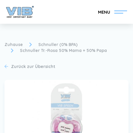
MENU
Zuhause
Schnuller (0% BPA)
Schnuller Tr.-Rosa 50% Mama + 50% Papa
VIB®-Händler werden
Inlog Einzelhandel
Zurück zur Übersicht
Kollektion
Über VIB®
Nachrichten
Finden Sie Ihren VIB®-
Händler
Kontakt
VIB®-Händler werden