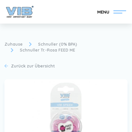
MENU
Zuhause
Schnuller (0% BPA)
Schnuller Tr.-Rosa FEED ME
VIB®-Händler werden
Inlog Einzelhandel
Zurück zur Übersicht
Kollektion
Über VIB®
Nachrichten
Finden Sie Ihren VIB®-
Händler
Kontakt
VIB®-Händler werden