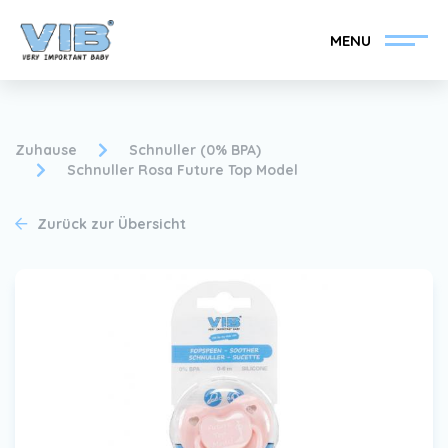
MENU
Zuhause
Schnuller (0% BPA)
Schnuller Rosa Future Top Model
VIB®-Händler werden
Inlog Einzelhandel
Zurück zur Übersicht
Kollektion
Über VIB®
Nachrichten
Finden Sie Ihren VIB®-
Händler
Kontakt
VIB®-Händler werden