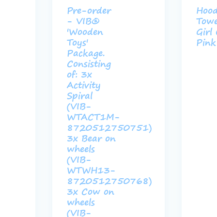
Pre-order
Hoo
- VIB®
Towe
'Wooden
Girl
Toys'
Pink
Package.
Consisting
of: 3x
Activity
Spiral
(VIB-
WTACT1M-
8720512750751)
3x Bear on
wheels
(VIB-
WTWH13-
8720512750768)
3x Cow on
wheels
(VIB-