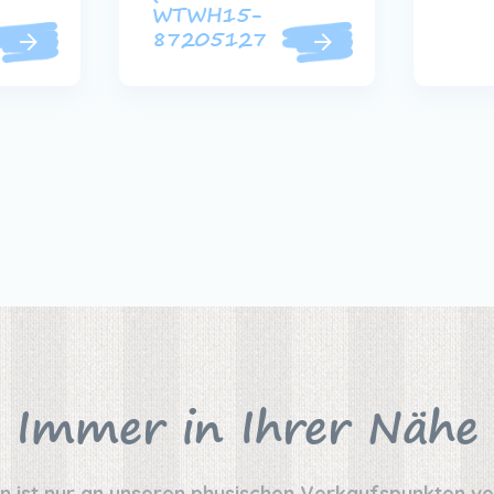
WTWH15-
87205127
Immer in Ihrer Nähe
on ist nur an unseren physischen Verkaufspunkten v