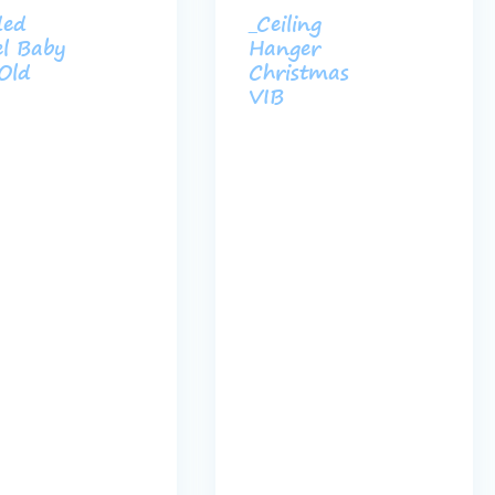
ded
_Ceiling
l Baby
Hanger
 Old
Christmas
VIB