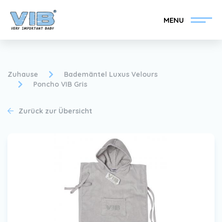
MENU
Zuhause
Bademäntel Luxus Velours
Poncho VIB Gris
VIB®-Händler werden
Inlog Einzelhandel
Zurück zur Übersicht
Kollektion
Über VIB®
Nachrichten
Finden Sie Ihren VIB®-
Händler
Kontakt
VIB®-Händler werden