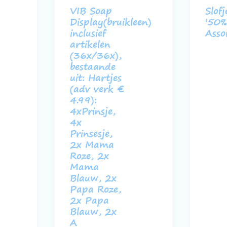
VIB Soap
Slofj
Display(bruikleen)
'50
inclusief
Asso
artikelen
(36x/36x),
bestaande
uit: Hartjes
(adv verk €
4.99):
4xPrinsje,
4x
Prinsesje,
2x Mama
Roze, 2x
Mama
Blauw, 2x
Papa Roze,
2x Papa
Blauw, 2x
A