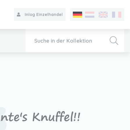
Inlog Einzelhandel
Kollektion
Über VIB®
Kontakt
te's Knuffel!!