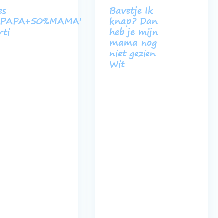
es
Bavetje Ik
%PAPA+50%MAMA'
knap? Dan
rti
heb je mijn
mama nog
niet gezien
Wit