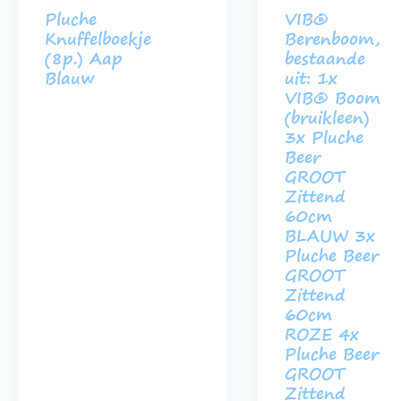
Pluche
VIB®
Knuffelboekje
Berenboom,
(8p.) Aap
bestaande
Blauw
uit: 1x
VIB® Boom
(bruikleen)
3x Pluche
Beer
GROOT
Zittend
60cm
BLAUW 3x
Pluche Beer
GROOT
Zittend
60cm
ROZE 4x
Pluche Beer
GROOT
Zittend