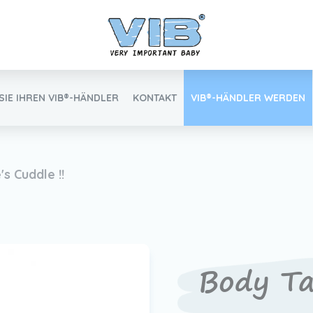
SIE IHREN VIB®-HÄNDLER
KONTAKT
VIB®-HÄNDLER WERDEN
Inlog Einzelhandel
s Cuddle !!
Finden Sie Ihren VIB®-Händler
Body Tan