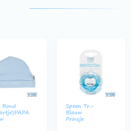
s Rond
Speen Tr.-
artje)PAPA
Blauw
uw
Prinsje