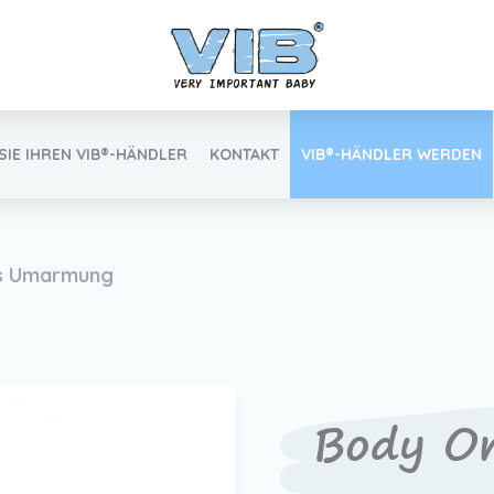
SIE IHREN VIB®-HÄNDLER
KONTAKT
VIB®-HÄNDLER WERDEN
Inlog Einzelhandel
s Umarmung
Finden Sie Ihren VIB®-Händler
Body Om