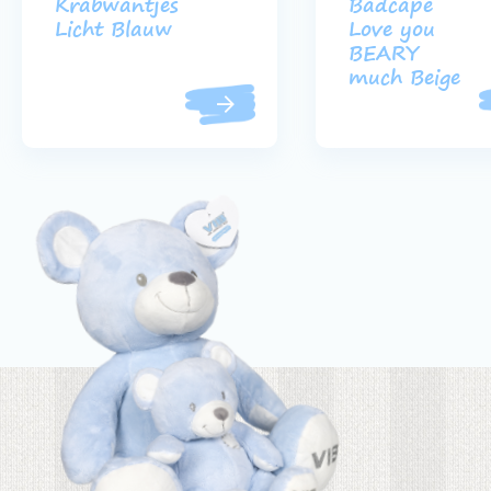
Krabwantjes
Badcape
Licht Blauw
Love you
BEARY
much Beige