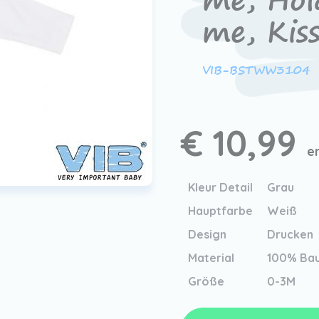
me, Hol
me, Kis
VIB-BSTWW3104
€ 10,99
e
Kleur Detail
Grau
Hauptfarbe
Weiß
Design
Drucken
Material
100% Ba
Größe
0-3M