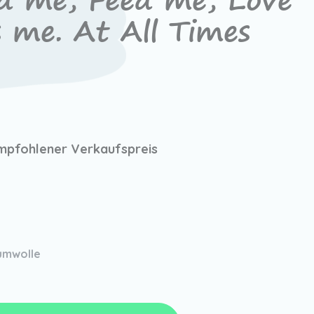
d me, Feed me, Love
s me. At All Times
mpfohlener Verkaufspreis
umwolle