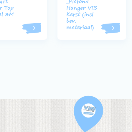
irt
_Plafond
r Top
Hanger VIB
el 3M
Kerst (incl
bev.
materiaal)