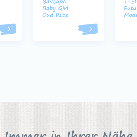
Badcape
T-Sh
Baby Girl
Futu
Oud Roze
Mod
Immer in Ihrer Nähe