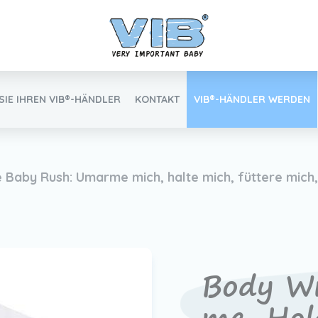
SIE IHREN VIB®-HÄNDLER
KONTAKT
VIB®-HÄNDLER WERDEN
Inlog Einzelhandel
Baby Rush: Umarme mich, halte mich, füttere mich, l
Finden Sie Ihren VIB®-Händler
Body Wi