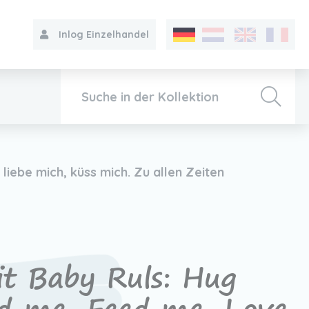
Inlog Einzelhandel
Kollektion
iebe mich, küss mich. Zu allen Zeiten
Über VIB®
Kontakt
t Baby Ruls: Hug