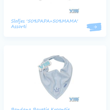
Slofjes '50%PAPA+50%MAMA'
Assorti
Bandana Bavetje Kroontje