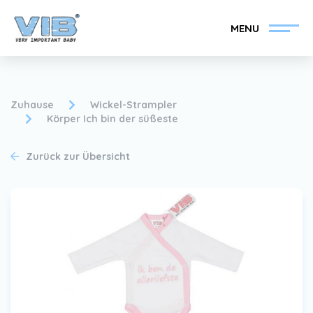
MENU
Zuhause
Wickel-Strampler
Körper Ich bin der süßeste
VIB®-Händler werden
Inlog Einzelhandel
Zurück zur Übersicht
Kollektion
Über VIB®
Nachrichten
Finden Sie Ihren VIB®-
Händler
Kontakt
VIB®-Händler werden