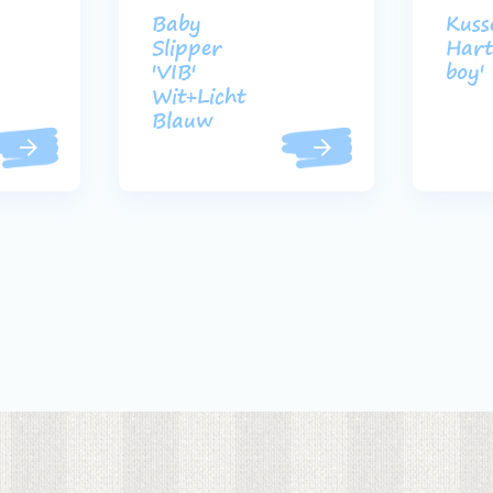
Baby
Kuss
Slipper
Hart 
'VIB'
boy'
Wit+Licht
Blauw