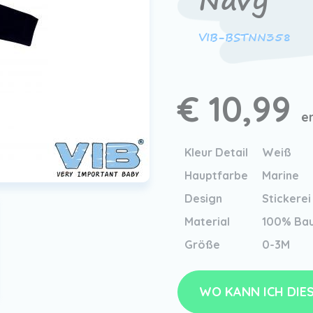
Navy
VIB-BSTNN358
€ 10,99
e
Kleur Detail
Weiß
Hauptfarbe
Marine
Design
Stickerei
Material
100% Ba
Größe
0-3M
WO KANN ICH DIE