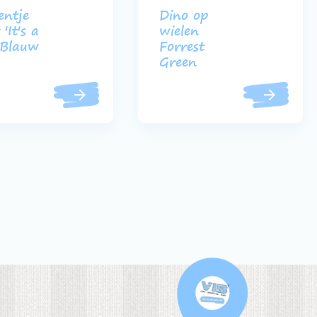
entje
Dino op
'It's a
wielen
 Blauw
Forrest
Green