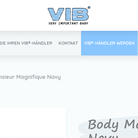
SIE IHREN VIB®-HÄNDLER
KONTAKT
VIB®-HÄNDLER WERDEN
Inlog Einzelhandel
sieur Magnifique Navy
Finden Sie Ihren VIB®-Händler
Body Mo