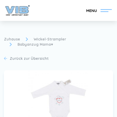
MENU
Zuhause
Wickel-Strampler
Babyanzug Mama♥
VIB®-Händler werden
Inlog Einzelhandel
Zurück zur Übersicht
Kollektion
Über VIB®
Nachrichten
Finden Sie Ihren VIB®-
Händler
Kontakt
VIB®-Händler werden