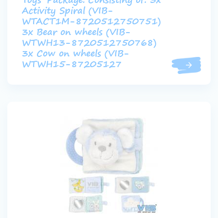
Toys' Package. Consisting of: 3x
Activity Spiral (VIB-
WTACT1M-8720512750751)
3x Bear on wheels (VIB-
WTWH13-8720512750768)
3x Cow on wheels (VIB-
WTWH15-87205127