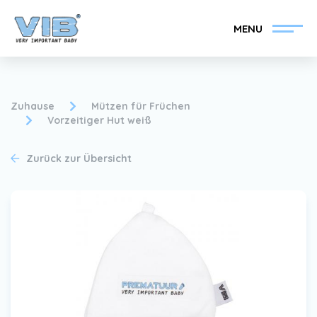
MENU
Zuhause
Mützen für Früchen
Vorzeitiger Hut weiß
VIB®-Händler werden
Inlog Einzelhandel
Zurück zur Übersicht
Kollektion
Über VIB®
Nachrichten
Finden Sie Ihren VIB®-
Händler
Kontakt
VIB®-Händler werden