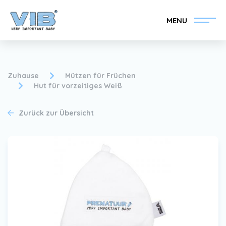
MENU
Zuhause
Mützen für Früchen
Hut für vorzeitiges Weiß
VIB®-Händler werden
Inlog Einzelhandel
Zurück zur Übersicht
Kollektion
Über VIB®
Nachrichten
Finden Sie Ihren VIB®-
Händler
Kontakt
VIB®-Händler werden