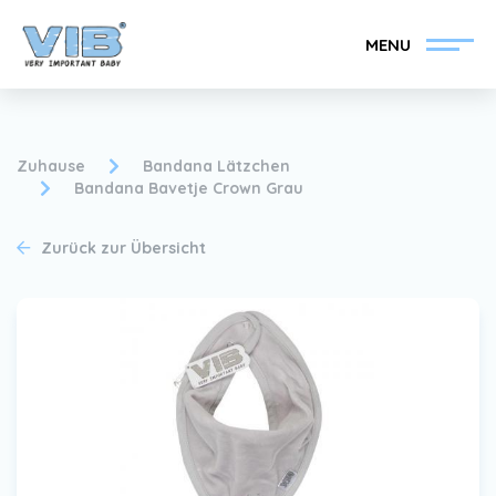
MENU
Zuhause
Bandana Lätzchen
Bandana Bavetje Crown Grau
VIB®-Händler werden
Inlog Einzelhandel
Zurück zur Übersicht
Kollektion
Über VIB®
Nachrichten
Finden Sie Ihren VIB®-
Händler
Kontakt
VIB®-Händler werden