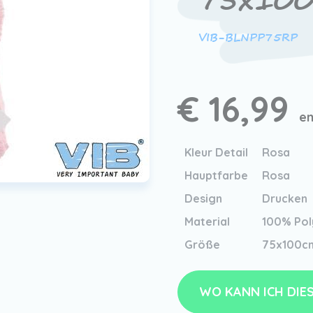
75x100
VIB-BLNPP75RP
€ 16,99
em
Kleur Detail
Rosa
Hauptfarbe
Rosa
Design
Drucken
Material
100% Pol
Größe
75x100c
WO KANN ICH DIE