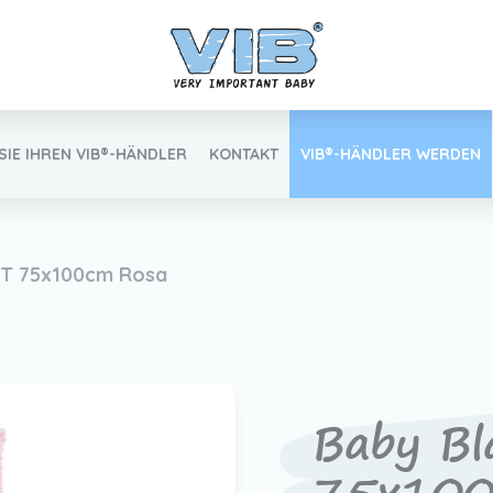
SIE IHREN VIB®-HÄNDLER
KONTAKT
VIB®-HÄNDLER WERDEN
Inlog Einzelhandel
T 75x100cm Rosa
Finden Sie Ihren VIB®-Händler
Baby B