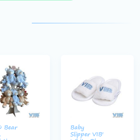
® Bear
Baby
,
Slipper VIB'