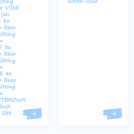
isting
White-Blue
1x VIB®
 (on
) 3x
h Bear
Sitting
m
E 3x
h Bear
Sitting
m
E 4x
h Bear
Sitting
m
HTBROWN
lush
 Sitt