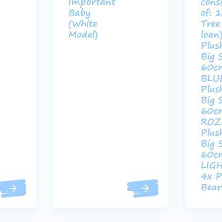
Important
cons
Baby
of: 
(White
Tree
Model)
loan
Plus
Big 
60c
BLU
Plus
Big 
60c
ROZ
Plus
Big 
60c
LIG
4x P
Bear