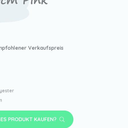
cm Pink
pfohlener Verkaufspreis
yester
m
SES PRODUKT KAUFEN?