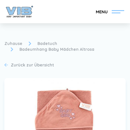
MENU
Zuhause
Badetuch
Badeumhang Baby Mädchen Altrosa
VIB®-Händler werden
Inlog Einzelhandel
Zurück zur Übersicht
Kollektion
Über VIB®
Nachrichten
Finden Sie Ihren VIB®-
Händler
Kontakt
VIB®-Händler werden