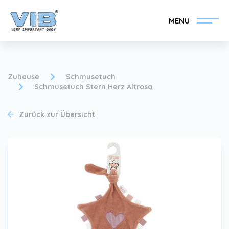
MENU
Zuhause
Schmusetuch
Schmusetuch Stern Herz Altrosa
VIB®-Händler werden
Inlog Einzelhandel
Zurück zur Übersicht
Kollektion
Über VIB®
Nachrichten
Finden Sie Ihren VIB®-
Händler
Kontakt
VIB®-Händler werden