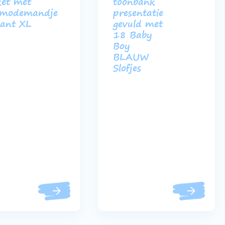
et met
toonbank
modemandje
presentatie
ant XL
gevuld met
18 Baby
Boy
BLAUW
Slofjes