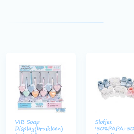
VIB Soap
Slofjes
Display(bruikleen)
'50%PAPA+5