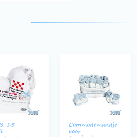
B: 15
Commodemandje
ft
voor