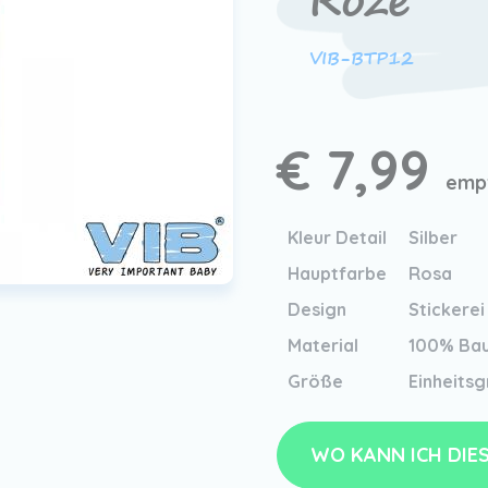
Roze
VIB-BTP12
€ 7,99
empf
Kleur Detail
Silber
Hauptfarbe
Rosa
Design
Stickerei
Material
100% Ba
Größe
Einheits
WO KANN ICH DIE