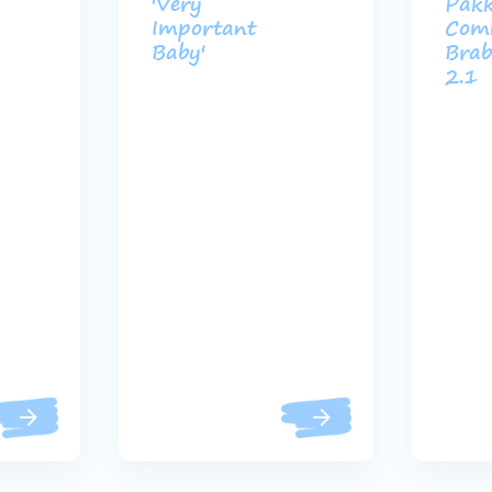
'Very
Pakk
Important
Com
Baby'
Brab
2.1