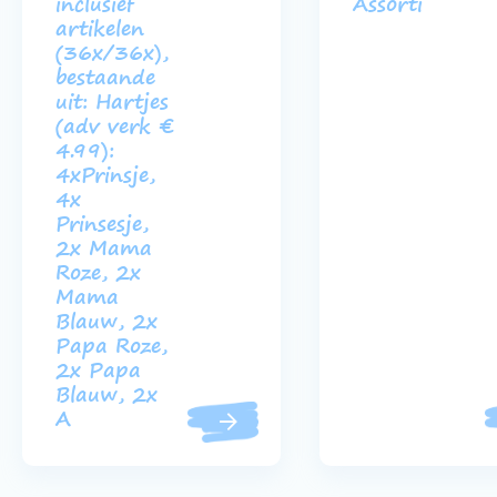
inclusief
Assorti
artikelen
(36x/36x),
bestaande
uit: Hartjes
(adv verk €
4.99):
4xPrinsje,
4x
Prinsesje,
2x Mama
Roze, 2x
Mama
Blauw, 2x
Papa Roze,
2x Papa
Blauw, 2x
A