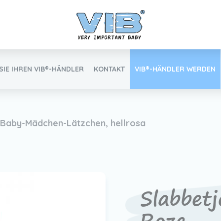
SIE IHREN VIB®-HÄNDLER
KONTAKT
VIB®-HÄNDLER WERDEN
Inlog Einzelhandel
Baby-Mädchen-Lätzchen, hellrosa
Finden Sie Ihren VIB®-Händler
Slabbetj