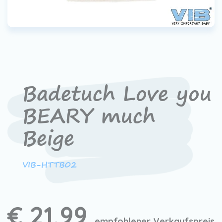
Badetuch Love you
BEARY much
Beige
VIB-HTTB02
€ 21,99
empfohlener Verkaufspreis