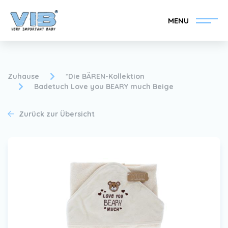
MENU
Zuhause
*Die BÄREN-Kollektion
Badetuch Love you BEARY much Beige
VIB®-Händler werden
Inlog Einzelhandel
Zurück zur Übersicht
Kollektion
Über VIB®
Nachrichten
Finden Sie Ihren VIB®-
Händler
Kontakt
VIB®-Händler werden