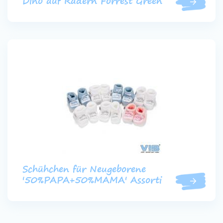
Dino auf Rädern Forrest Green
Schühchen für Neugeborene
'50%PAPA+50%MAMA' Assorti