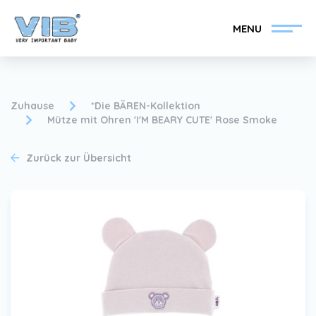
MENU
Zuhause
*Die BÄREN-Kollektion
Mütze mit Ohren 'I'M BEARY CUTE' Rose Smoke
VIB®-Händler werden
Inlog Einzelhandel
Zurück zur Übersicht
Kollektion
Über VIB®
Nachrichten
Finden Sie Ihren VIB®-
Händler
Kontakt
VIB®-Händler werden